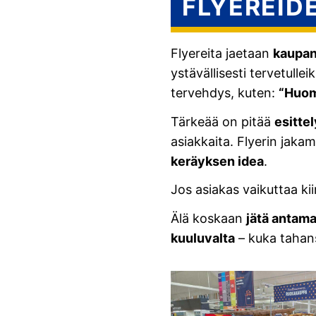
FLYEREID
Flyereita jaetaan
kaupan
ystävällisesti tervetull
tervehdys, kuten:
“Huom
Tärkeää on pitää
esitte
asiakkaita. Flyerin jak
keräyksen idea
.
Jos asiakas vaikuttaa kiir
Älä koskaan
jätä antama
kuuluvalta
– kuka tahansa