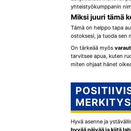
yhteistyökumppanin nim
Miksi juuri tämä 
Tämä on helppo tapa aut
ostoksesi, ja tuoda sen m
On tärkeää myös
varautu
tarvitsee apua, kuten ruo
miten ohjaat hänet oike
POSITIIV
MERKITY
Hyvä asenne ja ystäväll
hyvää päivää ja kiitä lahj