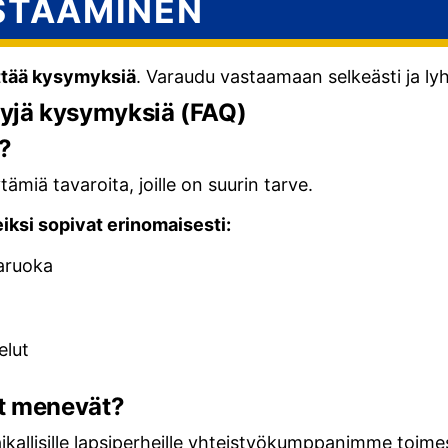
ASTAAMINEN
ittää kysymyksiä
. Varaudu vastaamaan selkeästi ja lyh
tyjä kysymyksiä (FAQ)
a?
miä tavaroita, joille on suurin tarve.
eiksi sopivat erinomaisesti:
aruoka
elut
et menevät?
kallisille lapsiperheille yhteistyökumppanimme toime