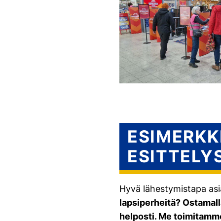
ESIMERKK
ESITTELY
Hyvä lähestymistapa asiak
lapsiperheitä? Ostamalla
helposti. Me toimitamme 