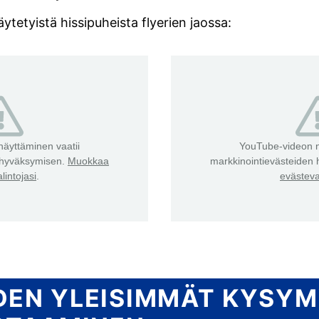
ytetyistä hissipuheista flyerien jaossa:
äyttäminen vaatii
YouTube-videon n
 hyväksymisen.
Muokkaa
markkinointievästeiden
lintojasi
.
evästeva
DEN YLEISIMMÄT KYSYM