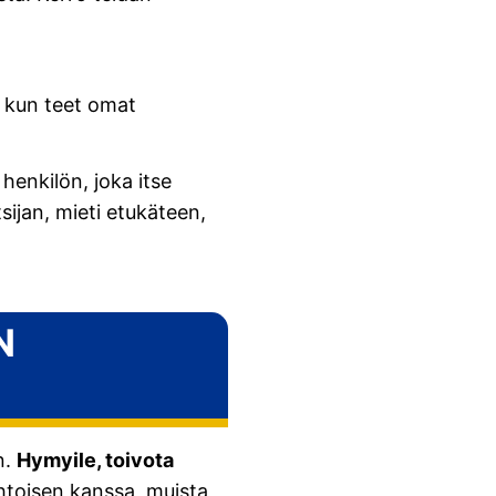
, kun teet omat
henkilön, joka itse
sijan, mieti etukäteen,
N
n.
Hymyile, toivota
htoisen kanssa, muista