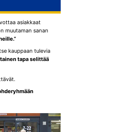
ivottaa asiakkaat
aa on muutaman sanan
eille.”
ritse kauppaan tulevia
tainen tapa selittää
ttävät.
a kohderyhmään