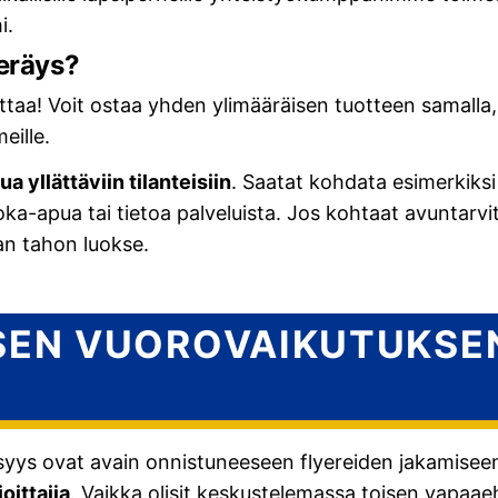
i.
keräys?
taa! Voit ostaa yhden ylimääräisen tuotteen samalla
eille.
a yllättäviin tilanteisiin
. Saatat kohdata esimerkiksi 
ka-apua tai tietoa palveluista. Jos kohtaat avuntarvit
an tahon luokse.
ISEN VUOROVAIKUTUKSE
S
isyys ovat avain onnistuneeseen flyereiden jakamisee
oittajia
. Vaikka olisit keskustelemassa toisen vapaae