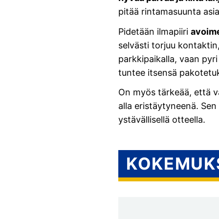
pitää rintamasuunta asia
Pidetään ilmapiiri
avoime
selvästi torjuu kontakti
parkkipaikalla, vaan pyr
tuntee itsensä pakotetuk
On myös tärkeää, että v
alla eristäytyneenä. Sen s
ystävällisellä otteella.
KOKEMUKS