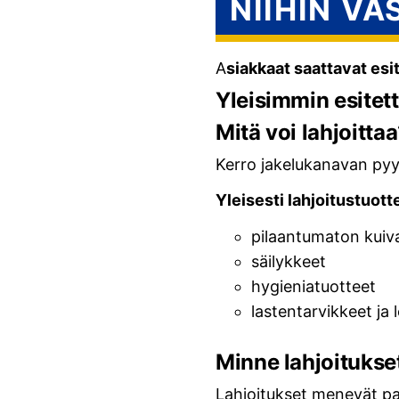
NIIHIN V
A
siakkaat saattavat es
Yleisimmin esitet
Mitä voi lahjoitta
Kerro jakelukanavan pyytä
Yleisesti lahjoitustuott
pilaantumaton kuiv
säilykkeet
hygieniatuotteet
lastentarvikkeet ja l
Minne lahjoituks
Lahjoitukset menevät pai