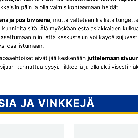
kkaisiin päin ja olla valmis kohtaamaan heidät.
na ja positiivisena
, mutta vältetään liiallista tunget
n, kunnioita sitä. Älä myöskään estä asiakkaiden kulkua
i asettumaan niin, että keskustelun voi käydä sujuvasti
si osallistumaan.
apaaehtoiset eivät jää keskenään
juttelemaan sivuu
ijaan kannattaa pysyä liikkeellä ja olla aktiivisesti nä
IA JA VINKKEJÄ