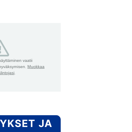
äyttäminen vaatii
 hyväksymisen.
Muokkaa
lintojasi
.
YKSET JA