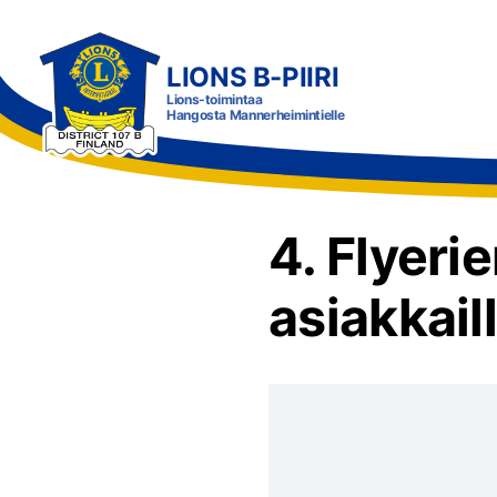
Siirry
sivun
LIONS B-PIIRI
sisältöön
Lions-toimintaa
Hangosta Mannerheimintielle
4. Flyer
asiakkail