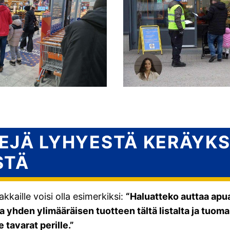
EJÄ LYHYESTÄ KERÄYK
STÄ
kaille voisi olla esimerkiksi:
“Haluatteko auttaa apua
 yhden ylimääräisen tuotteen tältä listalta ja tuomal
tavarat perille.”