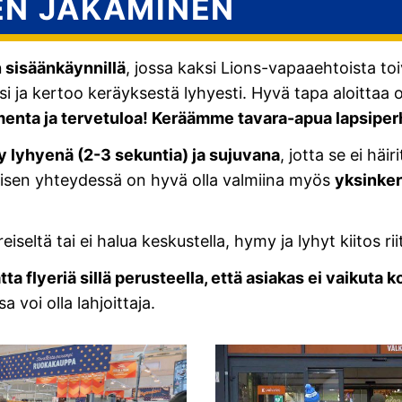
EN JAKAMINEN
 sisäänkäynnillä
, jossa kaksi Lions-vapaaehtoista to
eiksi ja kertoo keräyksestä lyhyesti. Hyvä tapa aloitt
enta ja tervetuloa! Keräämme tavara-apua lapsiperh
ly lyhyenä (2-3 sekuntia) ja sujuvana
, jotta se ei häi
amisen yhteydessä on hyvä olla valmiina myös
yksinker
eiseltä tai ei halua keskustella, hymy ja lyhyt kiitos rii
tta flyeriä sillä perusteella, että asiakas ei vaikut
 voi olla lahjoittaja.