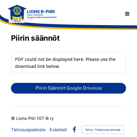
Siirry
LIONS B-PIIRI
sivun
Haku
Lions-toimintaa
Hangosta Mannerheimintielle
sisältöön
Piirin säännöt
PDF could not be displayed here. Please use the
download link below.
Piirin Säännöt Google Drivessa
©
Lions-Piiri 107-B ry
Tietosuojaseloste
Evästeet
Tehty Yhdistysavaimella
Facebook