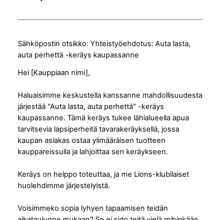
Sähköpostin otsikko: Yhteistyöehdotus: Auta lasta,
auta perhettä -keräys kaupassanne
Hei [Kauppiaan nimi],
Haluaisimme keskustella kanssanne mahdollisuudesta
järjestää "Auta lasta, auta perhettä" -keräys
kaupassanne. Tämä keräys tukee lähialueella apua
tarvitsevia lapsiperheitä tavarakeräyksellä, jossa
kaupan asiakas ostaa ylimääräisen tuotteen
kauppareissulla ja lahjoittaa sen keräykseen.
Keräys on helppo toteuttaa, ja me Lions-klubilaiset
huolehdimme järjestelyistä.
Voisimmeko sopia lyhyen tapaamisen teidän
aikataulunne mukaan? Se ei sido teitä vielä mihinkään,