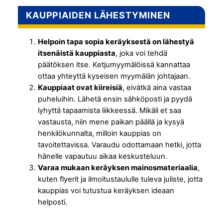
KAUPPIAIDEN LÄHESTYMINEN
Helpoin tapa sopia keräyksestä on lähestyä
itsenäistä kauppiasta
, joka voi tehdä
päätöksen itse. Ketjumyymälöissä kannattaa
ottaa yhteyttä kyseisen myymälän johtajaan.
Kauppiaat ovat kiireisiä
, eivätkä aina vastaa
puheluihin. Lähetä ensin sähköposti ja pyydä
lyhyttä tapaamista liikkeessä. Mikäli et saa
vastausta, niin mene paikan päällä ja kysyä
henkilökunnalta, milloin kauppias on
tavoitettavissa. Varaudu odottamaan hetki, jotta
hänelle vapautuu aikaa keskusteluun.
Varaa mukaan keräyksen mainosmateriaalia
,
kuten flyerit ja ilmoitustaululle tuleva juliste, jotta
kauppias voi tutustua keräyksen ideaan
helposti.