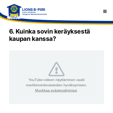
Siirry
LIONS B-PIIRI
sivun
Haku
Lions-toimintaa
Hangosta Mannerheimintielle
sisältöön
6. Kuinka sovin keräyksestä
kaupan kanssa?
YouTube-videon näyttäminen vaatii
markkinointievästeiden hyväksymisen.
Muokkaa evästevalintojasi
.