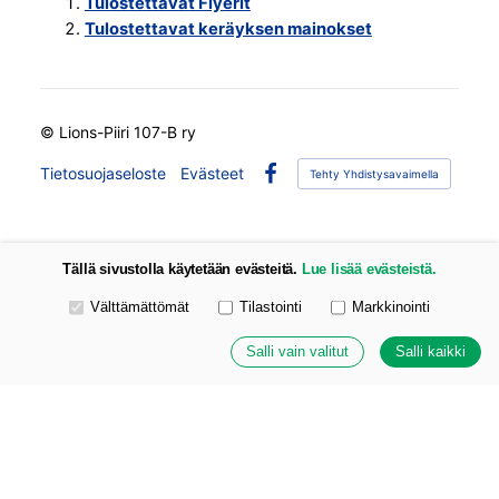
Tulostettavat Flyerit
Tulostettavat keräyksen mainokset
©
Lions-Piiri 107-B ry
Tietosuojaseloste
Evästeet
Tehty Yhdistysavaimella
Facebook
Tällä sivustolla käytetään evästeitä.
Lue lisää evästeistä.
Valitse käytettävät evästeet
Välttämättömät
Tilastointi
Markkinointi
Salli vain valitut
Salli kaikki