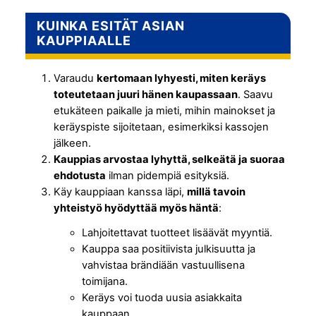
KUINKA ESITÄT ASIAN
KAUPPIAALLE
Varaudu
kertomaan lyhyesti, miten keräys
toteutetaan juuri hänen kaupassaan
. Saavu
etukäteen paikalle ja mieti, mihin mainokset ja
keräyspiste sijoitetaan, esimerkiksi kassojen
jälkeen.
Kauppias arvostaa lyhyttä, selkeätä ja suoraa
ehdotusta
ilman pidempiä esityksiä.
Käy kauppiaan kanssa läpi,
millä tavoin
yhteistyö hyödyttää myös häntä
:
Lahjoitettavat tuotteet lisäävät myyntiä.
Kauppa saa positiivista julkisuutta ja
vahvistaa brändiään vastuullisena
toimijana.
Keräys voi tuoda uusia asiakkaita
kauppaan.