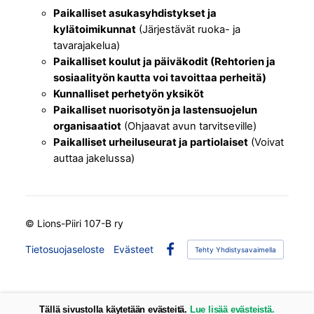
Paikalliset asukasyhdistykset ja
kylätoimikunnat
(Järjestävät ruoka- ja
tavarajakelua)
Paikalliset koulut ja päiväkodit (Rehtorien ja
sosiaalityön kautta voi tavoittaa perheitä)
Kunnalliset perhetyön yksiköt
Paikalliset nuorisotyön ja lastensuojelun
organisaatiot
(Ohjaavat avun tarvitseville)
Paikalliset urheiluseurat ja partiolaiset
(Voivat
auttaa jakelussa)
©
Lions-Piiri 107-B ry
Tietosuojaseloste
Evästeet
Tehty Yhdistysavaimella
Facebook
Tällä sivustolla käytetään evästeitä.
Lue lisää evästeistä.