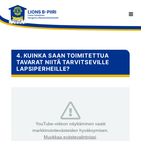
Siirry
LIONS B-PIIRI
sivun
Haku
Lions-toimintaa
Hangosta Mannerheimintielle
sisältöön
4. KUINKA SAAN TOIMITETTUA
TAVARAT NIITÄ TARVITSEVILLE
LAPSIPERHEILLE?
YouTube-videon näyttäminen vaatii
markkinointievästeiden hyväksymisen.
Muokkaa evästevalintojasi
.