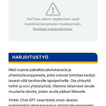
YouTube-videon näyttäminen vaatii
markkinointievästeiden hyväksymisen.
Muokkaa evästevalintojasi
.
HARJOITUSTYÖ
Mieti sopivia paikallisia jakelukanavia ja
yhteistyökumppaneita, jotka voisivat toimittaa kerätyt
tavarat niitä tarvitseville lapsiperheille. Ota yhteyttä
heihin ja sovi yhteistyöstä. Olemme listanneet sinulle
muutamia ideoita, joiden avulla pääset liikkeelle.
Vinkki: Chat GPT osaa listata oman alueesi
potentiaalisia jakelukanavia ja yhteistyökumppaneita