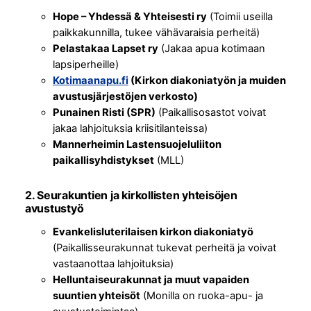
Hope – Yhdessä & Yhteisesti ry
(Toimii useilla
paikkakunnilla, tukee vähävaraisia perheitä)
Pelastakaa Lapset ry
(Jakaa apua kotimaan
lapsiperheille)
Kotimaanapu.fi
(Kirkon diakoniatyön ja muiden
avustusjärjestöjen verkosto)
Punainen Risti (SPR)
(Paikallisosastot voivat
jakaa lahjoituksia kriisitilanteissa)
Mannerheimin Lastensuojeluliiton
paikallisyhdistykset
(MLL)
2. Seurakuntien ja kirkollisten yhteisöjen
avustustyö
Evankelisluterilaisen kirkon diakoniatyö
(Paikallisseurakunnat tukevat perheitä ja voivat
vastaanottaa lahjoituksia)
Helluntaiseurakunnat ja muut vapaiden
suuntien yhteisöt
(Monilla on ruoka-apu- ja