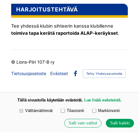
HARJOITUSTEHTÄVÄ
Tee yhdessä klubin sihteerin kanssa klubillenne
toimiva tapa kerätä raportoida ALAP-keräykset
.
©
Lions-Piiri 107-B ry
Tietosuojaseloste
Evästeet
Tehty Yhdistysavaimella
Facebook
Tällä sivustolla käytetään evästeitä.
Lue lisää evästeistä.
Valitse käytettävät evästeet
Välttämättömät
Tilastointi
Markkinointi
Salli vain valitut
Salli kaikki