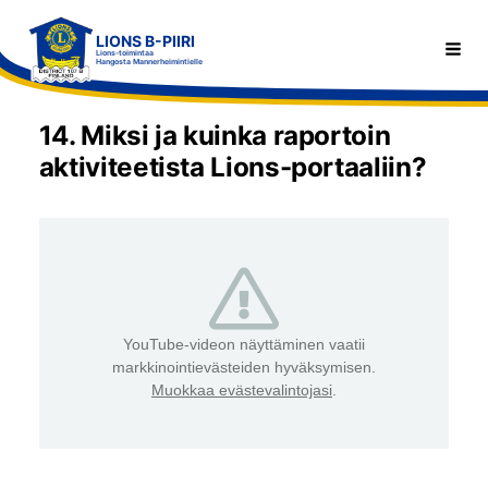
Siirry
LIONS B-PIIRI
sivun
Haku
Lions-toimintaa
Hangosta Mannerheimintielle
sisältöön
14. Miksi ja kuinka raportoin
aktiviteetista Lions-portaaliin?
YouTube-videon näyttäminen vaatii
markkinointievästeiden hyväksymisen.
Muokkaa evästevalintojasi
.