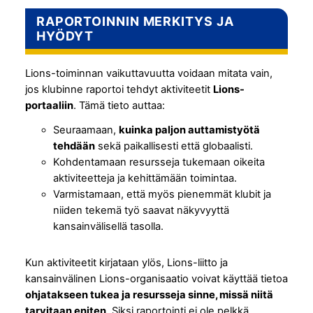
RAPORTOINNIN MERKITYS JA
HYÖDYT
Lions-toiminnan vaikuttavuutta voidaan mitata vain,
jos klubinne raportoi tehdyt aktiviteetit
Lions-
portaaliin
. Tämä tieto auttaa:
Seuraamaan,
kuinka paljon auttamistyötä
tehdään
sekä paikallisesti että globaalisti.
Kohdentamaan resursseja tukemaan oikeita
aktiviteetteja ja kehittämään toimintaa.
Varmistamaan, että myös pienemmät klubit ja
niiden tekemä työ saavat näkyvyyttä
kansainvälisellä tasolla.
Kun aktiviteetit kirjataan ylös, Lions-liitto ja
kansainvälinen Lions-organisaatio voivat käyttää tietoa
ohjatakseen tukea ja resursseja sinne, missä niitä
tarvitaan eniten
. Siksi raportointi ei ole pelkkä