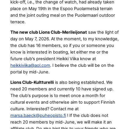
kick-off, i.e., the change of watch, had already taken
place on May 19th in the Espoo Puolarmetsä terrain
and the joint outing meal on the Puolarmaari outdoor
terrace.
The new club Lions Club-Merileijonat
saw the light of
day on May 7, 2026. At the moment, to my knowledge,
the club has 16 members, so if you or someone you
know is interested in boating, let either me or the
future club's president Heikki Viika know at
heikkiviika@aol.com
. I believe the club will be on the
portal by mid-June.
Lions Club-Kultturelli
is also being established. We
need 20 members and currently 10 have signed up.
The club's purpose is to meet once a month for
cultural events and otherwise aim to support Finnish
culture. Interested? Contact me at
marsa.baeck@puheopisto.fi
! If the club does not
reach 20 members by mid-June, we will make it an
affiliate club. Do also hint this to your friends who are