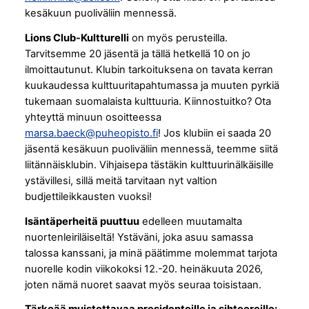
kesäkuun puoliväliin mennessä.
Lions Club-Kultturelli
on myös perusteilla.
Tarvitsemme 20 jäsentä ja tällä hetkellä 10 on jo
ilmoittautunut. Klubin tarkoituksena on tavata kerran
kuukaudessa kulttuuritapahtumassa ja muuten pyrkiä
tukemaan suomalaista kulttuuria. Kiinnostuitko? Ota
yhteyttä minuun osoitteessa
marsa.baeck@puheopisto.fi
! Jos klubiin ei saada 20
jäsentä kesäkuun puoliväliin mennessä, teemme siitä
liitännäisklubin. Vihjaisepa tästäkin kulttuurinälkäisille
ystävillesi, sillä meitä tarvitaan nyt valtion
budjettileikkausten vuoksi!
Isäntäperheitä puuttuu
edelleen muutamalta
nuortenleiriläiseltä! Ystäväni, joka asuu samassa
talossa kanssani, ja minä päätimme molemmat tarjota
nuorelle kodin viikokoksi 12.-20. heinäkuuta 2026,
joten nämä nuoret saavat myös seuraa toisistaan.