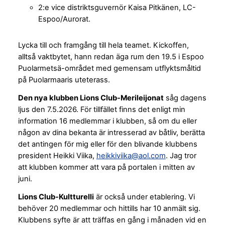
2:e vice distriktsguvernör Kaisa Pitkänen, LC-
Espoo/Aurorat.
Lycka till och framgång till hela teamet. Kickoffen,
alltså vaktbytet, hann redan äga rum den 19.5 i Espoo
Puolarmetsä-området med gemensam utflyktsmåltid
på Puolarmaaris uteterass.
Den nya klubben Lions Club-Merileijonat
såg dagens
ljus den 7.5.2026. För tillfället finns det enligt min
information 16 medlemmar i klubben, så om du eller
någon av dina bekanta är intresserad av båtliv, berätta
det antingen för mig eller för den blivande klubbens
president Heikki Viika,
heikkiviika@aol.com
. Jag tror
att klubben kommer att vara på portalen i mitten av
juni.
Lions Club-Kultturelli
är också under etablering. Vi
behöver 20 medlemmar och hittills har 10 anmält sig.
Klubbens syfte är att träffas en gång i månaden vid en