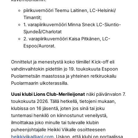
piirikuvernööri Teemu Laitinen, LC-Helsinki/
Timantit;
1. varapiirikuvernööri Minna Sneck LC-Siuntio-
Sjundeå/Charlotat
2. varapiirikuvernööri Kaisa Pitkänen, LC-
Espoo/Aurorat.
Onnittelut ja menestystä koko tiimille! Kick-off eli
vahdinvaihtokin pidettiin jo 19. toukokuuta Espoon
Puolarmetsän maastossa ja yhteinen retkiruokailu
Puolarmaarin ulkoterassilla.
Uusi klubi Lions Club-Merileijonat
näki päivänvalon 7.
toukokuuta 2026. Tällä hetkellä, tietojeni mukaan,
klubissa on 16 jäsentä, joten jos sinä tai joku
tuntemasi henkilö on kiinnostunut veneilystä,
ilmoittakaa joko minulle tai tulevalle klubin
puheenjohtajalle Heikki Viikalle osoitteeseen
heikkiviika@aol.com
. Uskon, että klubi on portaalissa