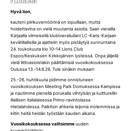
🇫🇮🇸🇪🇬🇧
Hyvä lion,
kauteni piirikuvernöörinä on lopuillaan, mutta
hoidettavina on vielä muutamia asioita. Saan vierailla
Karjaalla viimeisellä klubivierailullani LC-Karis-Karjaan
kevätillallisilla ja ajattelin myös pistäytyä sunnuntaina
24. toukokuuta klo 10–14 Lions Club
Espoo/Keskuksen Kirkkojärven lysteissä. Onpa jäljellä
vielä liittoasioistakin päättämisiä vuosikokouksessa
Oulussa 13.–14.6.26. Tule sinäkin mukaan!
25.–26. huhtikuuta pidimme onnistuneen
vuosikokouksen Meeting Park Domuksessa Kampissa
ja nautimme pienellä porukalla viihtyisän ja kultturellin
illallisen italialaisessa Primo-ravintolassa
Hietalahdessa. Palkitsin ahkeria leijonia molemmissa ja
kiitin heitä heidän työstään kauden aikana.
Vuosikokouksessa valitsimme
uuden
kuvernööritiimin: