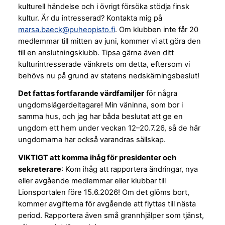
kulturell händelse och i övrigt försöka stödja finsk
kultur. Är du intresserad? Kontakta mig på
marsa.baeck@puheopisto.fi
. Om klubben inte får 20
medlemmar till mitten av juni, kommer vi att göra den
till en anslutningsklubb. Tipsa gärna även ditt
kulturintresserade vänkrets om detta, eftersom vi
behövs nu på grund av statens nedskärningsbeslut!
Det fattas fortfarande värdfamiljer
för några
ungdomslägerdeltagare! Min väninna, som bor i
samma hus, och jag har båda beslutat att ge en
ungdom ett hem under veckan 12–20.7.26, så de här
ungdomarna har också varandras sällskap.
VIKTIGT att komma ihåg för presidenter och
sekreterare
: Kom ihåg att rapportera ändringar, nya
eller avgående medlemmar eller klubbar till
Lionsportalen före 15.6.2026! Om det glöms bort,
kommer avgifterna för avgående att flyttas till nästa
period. Rapportera även små grannhjälper som tjänst,