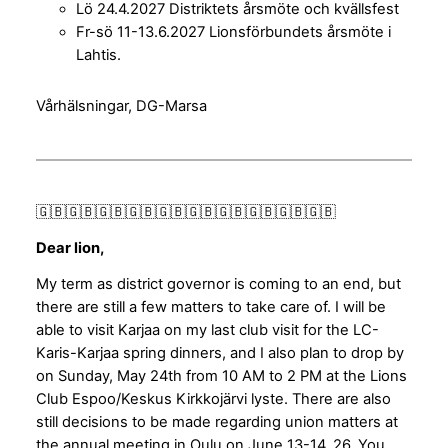
Lö 24.4.2027 Distriktets årsmöte och kvällsfest
Fr-sö 11-13.6.2027 Lionsförbundets årsmöte i
Lahtis.
Vårhälsningar, DG-Marsa
🇬🇧🇬🇧🇬🇧🇬🇧🇬🇧🇬🇧🇬🇧🇬🇧🇬🇧🇬🇧
Dear lion,
My term as district governor is coming to an end, but
there are still a few matters to take care of. I will be
able to visit Karjaa on my last club visit for the LC-
Karis-Karjaa spring dinners, and I also plan to drop by
on Sunday, May 24th from 10 AM to 2 PM at the Lions
Club Espoo/Keskus Kirkkojärvi lyste. There are also
still decisions to be made regarding union matters at
the annual meeting in Oulu on June 13-14, 26. You