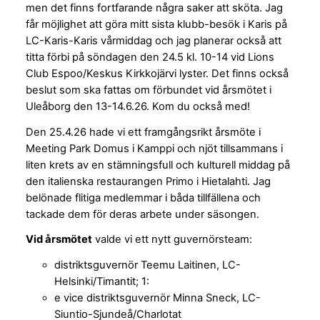
men det finns fortfarande några saker att sköta. Jag
får möjlighet att göra mitt sista klubb-besök i Karis på
LC-Karis-Karis vårmiddag och jag planerar också att
titta förbi på söndagen den 24.5 kl. 10-14 vid Lions
Club Espoo/Keskus Kirkkojärvi lyster. Det finns också
beslut som ska fattas om förbundet vid årsmötet i
Uleåborg den 13-14.6.26. Kom du också med!
Den 25.4.26 hade vi ett framgångsrikt årsmöte i
Meeting Park Domus i Kamppi och njöt tillsammans i
liten krets av en stämningsfull och kulturell middag på
den italienska restaurangen Primo i Hietalahti. Jag
belönade flitiga medlemmar i båda tillfällena och
tackade dem för deras arbete under säsongen.
Vid årsmötet
valde vi ett nytt guvernörsteam:
distriktsguvernör Teemu Laitinen, LC-
Helsinki/Timantit; 1:
e vice distriktsguvernör Minna Sneck, LC-
Siuntio-Sjundeå/Charlotat