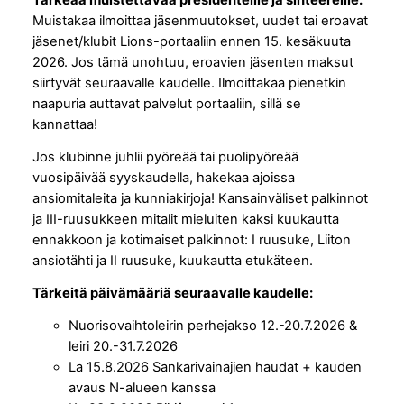
Tärkeää muistettavaa presidenteille ja sihteereille:
Muistakaa ilmoittaa jäsenmuutokset, uudet tai eroavat
jäsenet/klubit Lions-portaaliin ennen 15. kesäkuuta
2026. Jos tämä unohtuu, eroavien jäsenten maksut
siirtyvät seuraavalle kaudelle. Ilmoittakaa pienetkin
naapuria auttavat palvelut portaaliin, sillä se
kannattaa!
Jos klubinne juhlii pyöreää tai puolipyöreää
vuosipäivää syyskaudella, hakekaa ajoissa
ansiomitaleita ja kunniakirjoja! Kansainväliset palkinnot
ja III-ruusukkeen mitalit mieluiten kaksi kuukautta
ennakkoon ja kotimaiset palkinnot: I ruusuke, Liiton
ansiotähti ja II ruusuke, kuukautta etukäteen.
Tärkeitä päivämääriä seuraavalle kaudelle:
Nuorisovaihtoleirin perhejakso 12.-20.7.2026 &
leiri 20.-31.7.2026
La 15.8.2026 Sankarivainajien haudat + kauden
avaus N-alueen kanssa