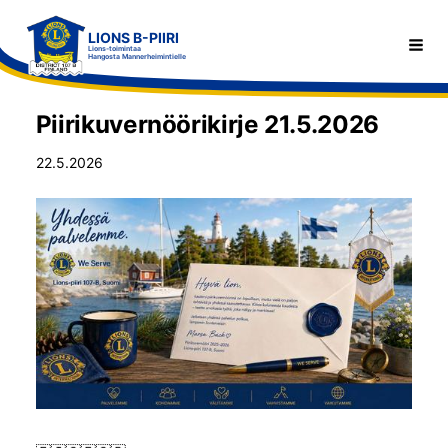
Siirry
LIONS B-PIIRI
sivun
Haku
Lions-toimintaa
Hangosta Mannerheimintielle
sisältöön
Piirikuvernöörikirje 21.5.2026
22.5.2026