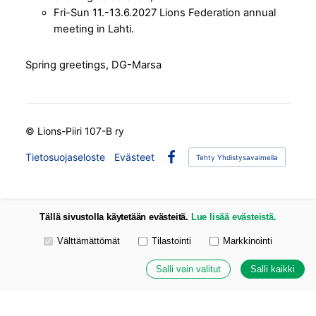
Fri-Sun 11.-13.6.2027 Lions Federation annual
meeting in Lahti.
Spring greetings, DG-Marsa
©
Lions-Piiri 107-B ry
Tietosuojaseloste
Evästeet
Tehty Yhdistysavaimella
Facebook
Tällä sivustolla käytetään evästeitä.
Lue lisää evästeistä.
Valitse käytettävät evästeet
Välttämättömät
Tilastointi
Markkinointi
Salli vain valitut
Salli kaikki