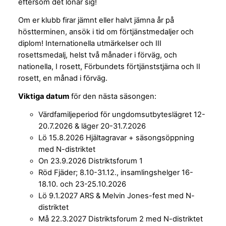
eftersom det lönar sig!
Om er klubb firar jämnt eller halvt jämna år på
höstterminen, ansök i tid om förtjänstmedaljer och
diplom! Internationella utmärkelser och III
rosettsmedalj, helst två månader i förväg, och
nationella, I rosett, Förbundets förtjänststjärna och II
rosett, en månad i förväg.
Viktiga datum
för den nästa säsongen:
Värdfamiljeperiod för ungdomsutbyteslägret 12-
20.7.2026 & läger 20-31.7.2026
Lö 15.8.2026 Hjältagravar + säsongsöppning
med N-distriktet
On 23.9.2026 Distriktsforum 1
Röd Fjäder; 8.10-31.12., insamlingshelger 16-
18.10. och 23-25.10.2026
Lö 9.1.2027 ARS & Melvin Jones-fest med N-
distriktet
Må 22.3.2027 Distriktsforum 2 med N-distriktet