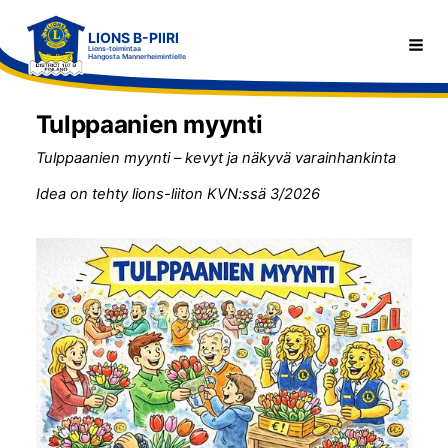
Siirry
LIONS B-PIIRI
sivun
Haku
Lions-toimintaa
Hangosta Mannerheimintielle
sisältöön
Tulppaanien myynti
Tulppaanien myynti – kevyt ja näkyvä varainhankinta
Idea on tehty lions-liiton KVN:ssä 3/2026