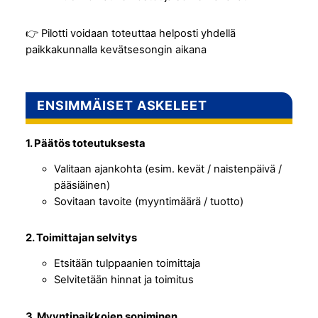
👉 Pilotti voidaan toteuttaa helposti yhdellä
paikkakunnalla kevätsesongin aikana
ENSIMMÄISET ASKELEET
1. Päätös toteutuksesta
Valitaan ajankohta (esim. kevät / naistenpäivä /
pääsiäinen)
Sovitaan tavoite (myyntimäärä / tuotto)
2. Toimittajan selvitys
Etsitään tulppaanien toimittaja
Selvitetään hinnat ja toimitus
3. Myyntipaikkojen sopiminen