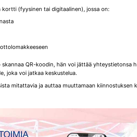
 kortti (fyysinen tai digitaalinen), jossa on:
nnasta
nottolomakkeeseen
 skannaa QR-koodin, hän voi jättää yhteystietonsa he
e, joka voi jatkaa keskustelua.
ista mitattavia ja auttaa muuttamaan kiinnostuksen k