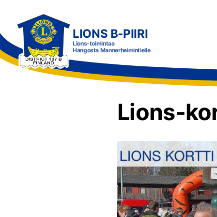
Siirry
sivun
LIONS B-PIIRI
sisältöön
Lions-toimintaa
Hangosta Mannerheimintielle
Lions-kor