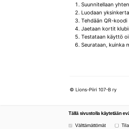
Suunnitellaan yhtenä
Luodaan yksinkert
Tehdään QR-koodi
Jaetaan kortit klubi
Testataan käyttö o
Seurataan, kuinka 
©
Lions-Piiri 107-B ry
Tällä sivustolla käytetään ev
Valitse käytettävät evästeet
Välttämättömät
Tila