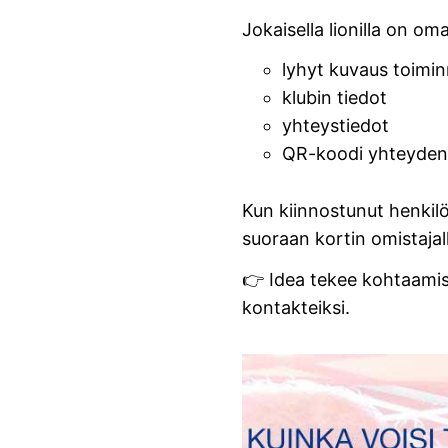
Jokaisella lionilla on oma
lyhyt kuvaus toimi
klubin tiedot
yhteystiedot
QR-koodi yhteyde
Kun kiinnostunut henkilö
suoraan kortin omistajall
👉 Idea tekee kohtaamis
kontakteiksi.