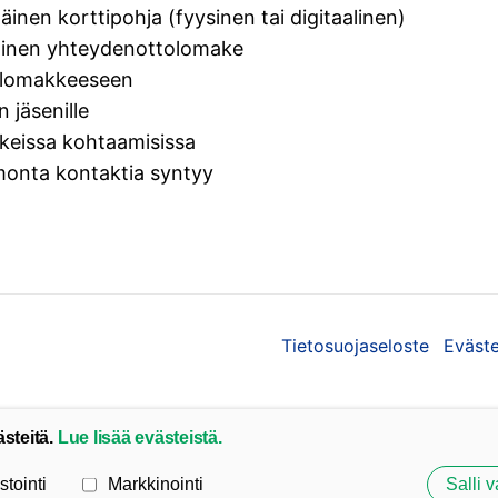
inen korttipohja (fyysinen tai digitaalinen)
ainen yhteydenottolomake
 lomakkeeseen
n jäsenille
ikeissa kohtaamisissa
monta kontaktia syntyy
Tietosuojaseloste
Eväst
ästeitä.
Lue lisää evästeistä.
stointi
Markkinointi
Salli v