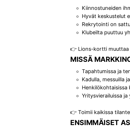
Kiinnostuneiden ih
Hyvät keskustelut e
Rekrytointi on satt
Klubeilta puuttuu y
👉 Lions-kortti muuttaa 
MISSÄ MARKKINO
Tapahtumissa ja te
Kadulla, messuilla j
Henkilökohtaisissa
Yritysvierailuissa ja
👉 Toimii kaikissa tilante
ENSIMMÄISET A