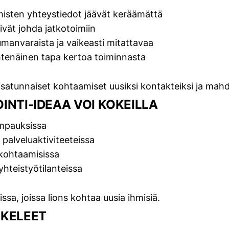
misten yhteystiedot jäävät keräämättä
ivät johda jatkotoimiin
umanvaraista ja vaikeasti mitattavaa
htenäinen tapa kertoa toiminnasta
satunnaiset kohtaamiset uusiksi kontakteiksi ja mahdol
INTI-IDEAA VOI KOKEILLA
mpauksissa
a palveluaktiviteeteissa
 kohtaamisissa
 yhteistyötilanteissa
issa, joissa lions kohtaa uusia ihmisiä.
SKELEET