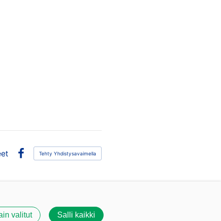
eet
Tehty Yhdistysavaimella
Facebook
ain valitut
Salli kaikki