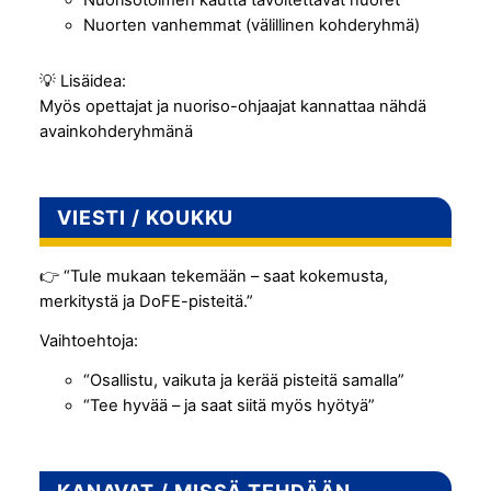
Nuorten vanhemmat (välillinen kohderyhmä)
💡 Lisäidea:
Myös opettajat ja nuoriso-ohjaajat kannattaa nähdä
avainkohderyhmänä
VIESTI / KOUKKU
👉 “Tule mukaan tekemään – saat kokemusta,
merkitystä ja DoFE-pisteitä.”
Vaihtoehtoja:
“Osallistu, vaikuta ja kerää pisteitä samalla”
“Tee hyvää – ja saat siitä myös hyötyä”