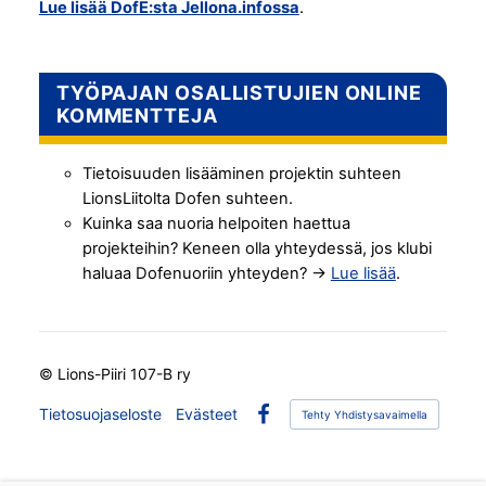
Lue lisää DofE:sta Jellona.infossa
.
TYÖPAJAN OSALLISTUJIEN ONLINE
KOMMENTTEJA
Tietoisuuden lisääminen projektin suhteen
LionsLiitolta Dofen suhteen.
Kuinka saa nuoria helpoiten haettua
projekteihin? Keneen olla yhteydessä, jos klubi
haluaa Dofenuoriin yhteyden? ->
Lue lisää
.
©
Lions-Piiri 107-B ry
Tietosuojaseloste
Evästeet
Tehty Yhdistysavaimella
Facebook