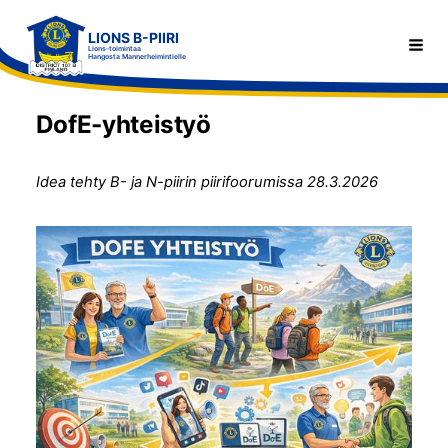
Siirry
LIONS B-PIIRI
sivun
Haku
Lions-toimintaa
Hangosta Mannerheimintielle
sisältöön
DofE-yhteistyö
Idea tehty B- ja N-piirin piirifoorumissa 28.3.2026