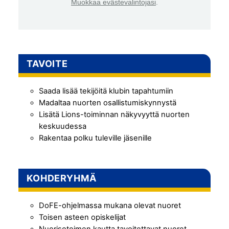
Muokkaa evästevalintojasi
.
TAVOITE
Saada lisää tekijöitä klubin tapahtumiin
Madaltaa nuorten osallistumiskynnystä
Lisätä Lions-toiminnan näkyvyyttä nuorten
keskuudessa
Rakentaa polku tuleville jäsenille
KOHDERYHMÄ
DoFE-ohjelmassa mukana olevat nuoret
Toisen asteen opiskelijat
Nuorisotoimen kautta tavoitettavat nuoret