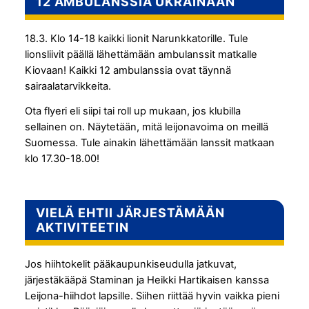
12 AMBULANSSIA UKRAINAAN
18.3. Klo 14-18 kaikki lionit Narunkkatorille. Tule
lionsliivit päällä lähettämään ambulanssit matkalle
Kiovaan! Kaikki 12 ambulanssia ovat täynnä
sairaalatarvikkeita.
Ota flyeri eli siipi tai roll up mukaan, jos klubilla
sellainen on. Näytetään, mitä leijonavoima on meillä
Suomessa. Tule ainakin lähettämään lanssit matkaan
klo 17.30-18.00!
VIELÄ EHTII JÄRJESTÄMÄÄN
AKTIVITEETIN
Jos hiihtokelit pääkaupunkiseudulla jatkuvat,
järjestäkääpä Staminan ja Heikki Hartikaisen kanssa
Leijona-hiihdot lapsille. Siihen riittää hyvin vaikka pieni