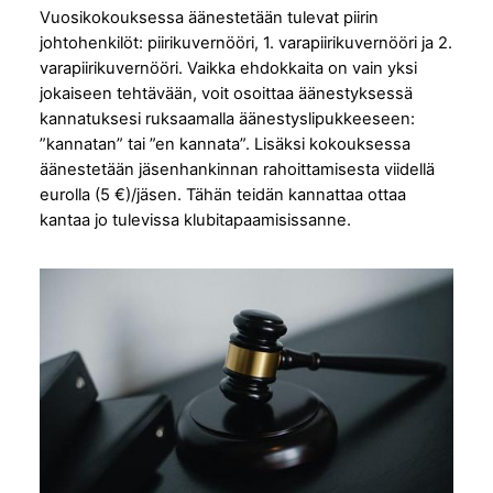
Vuosikokouksessa äänestetään tulevat piirin
johtohenkilöt: piirikuvernööri, 1. varapiirikuvernööri ja 2.
varapiirikuvernööri. Vaikka ehdokkaita on vain yksi
jokaiseen tehtävään, voit osoittaa äänestyksessä
kannatuksesi ruksaamalla äänestyslipukkeeseen:
”kannatan” tai ”en kannata”. Lisäksi kokouksessa
äänestetään jäsenhankinnan rahoittamisesta viidellä
eurolla (5 €)/jäsen. Tähän teidän kannattaa ottaa
kantaa jo tulevissa klubitapaamisissanne.