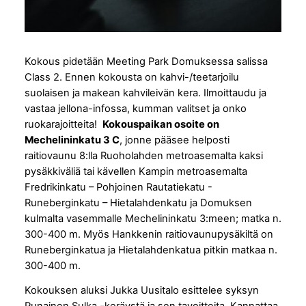
Kokous pidetään Meeting Park Domuksessa salissa
Class 2. Ennen kokousta on kahvi-/teetarjoilu
suolaisen ja makean kahvileivän kera. Ilmoittaudu ja
vastaa jellona-infossa, kumman valitset ja onko
ruokarajoitteita!
Kokouspaikan osoite on
Mechelininkatu 3 C
, jonne pääsee helposti
raitiovaunu 8:lla Ruoholahden metroasemalta kaksi
pysäkkiväliä tai kävellen Kampin metroasemalta
Fredrikinkatu – Pohjoinen Rautatiekatu -
Runeberginkatu – Hietalahdenkatu ja Domuksen
kulmalta vasemmalle Mechelininkatu 3:meen; matka n.
300-400 m. Myös Hankkenin raitiovaunupysäkiltä on
Runeberginkatua ja Hietalahdenkatua pitkin matkaa n.
300-400 m.
Kokouksen aluksi Jukka Uusitalo esittelee syksyn
Punainen Sulka -keräystä ja sen tavoitteita. Kannattaa