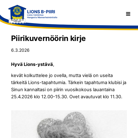
Siirry
LIONS B-PIIRI
sivun
Haku
Lions-toimintaa
Hangosta Mannerheimintielle
sisältöön
Piirikuvernöörin kirje
6.3.2026
Hyvä Lions-ystävä
,
kevät kolkuttelee jo ovella, mutta vielä on useita
tärkeitä Lions-tapahtumia. Tärkein tapahtuma klubisi ja
Sinun kannaltasi on piirin vuosikokous lauantaina
25.4.2026 klo 12.00-15.30. Ovet avautuvat klo 11.30.