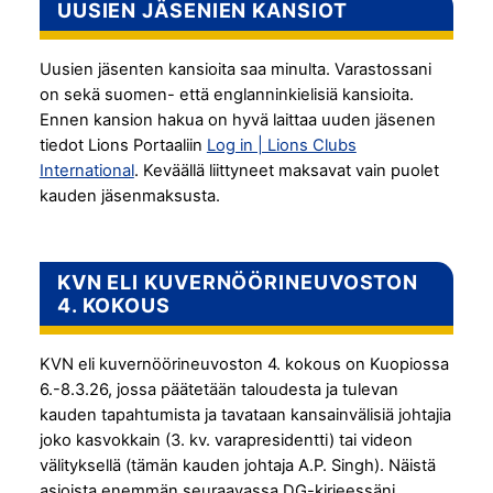
UUSIEN JÄSENIEN KANSIOT
Uusien jäsenten kansioita saa minulta. Varastossani
on sekä suomen- että englanninkielisiä kansioita.
Ennen kansion hakua on hyvä laittaa uuden jäsenen
tiedot Lions Portaaliin
Log in | Lions Clubs
International
. Keväällä liittyneet maksavat vain puolet
kauden jäsenmaksusta.
KVN ELI KUVERNÖÖRINEUVOSTON
4. KOKOUS
KVN eli kuvernöörineuvoston 4. kokous on Kuopiossa
6.-8.3.26, jossa päätetään taloudesta ja tulevan
kauden tapahtumista ja tavataan kansainvälisiä johtajia
joko kasvokkain (3. kv. varapresidentti) tai videon
välityksellä (tämän kauden johtaja A.P. Singh). Näistä
asioista enemmän seuraavassa DG-kirjeessäni.