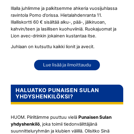
Illalla juhlimme ja palkitsemme ahkeria vuosijuhlassa
ravintola Pomo d’orissa. Hietalahdenranta 11.
Illalliskortti 60 € sisältää alku-, pää-, jälkiruoan,
kahvin/teen ja lasillisen kuohuviiniä. Ruokajuomat ja
Lion avec-drinkin jokainen kustantaa itse.
Juhlaan on kutsuttu kaikki lionit ja avecit.
Lue lisää ja ilmoittaudu
HALUATKO PUNAISEN SULAN
YHDYSHENKILÖKSI?
HUOM. Piiriltämme puuttuu vielä
Punaisen Sulan
yhdyshenkilö
, joka toimii tiedonvälittäjänä
suunnitteluryhmän ja klubien välillä. Olisitko Sinä