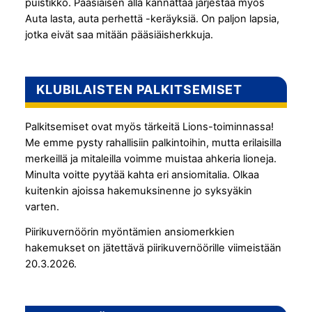
puistikko. Pääsiäisen alla kannattaa järjestää myös
Auta lasta, auta perhettä -keräyksiä. On paljon lapsia,
jotka eivät saa mitään pääsiäisherkkuja.
KLUBILAISTEN PALKITSEMISET
Palkitsemiset ovat myös tärkeitä Lions-toiminnassa!
Me emme pysty rahallisiin palkintoihin, mutta erilaisilla
merkeillä ja mitaleilla voimme muistaa ahkeria lioneja.
Minulta voitte pyytää kahta eri ansiomitalia. Olkaa
kuitenkin ajoissa hakemuksinenne jo syksyäkin
varten.
Piirikuvernöörin myöntämien ansiomerkkien
hakemukset on jätettävä piirikuvernöörille viimeistään
20.3.2026.