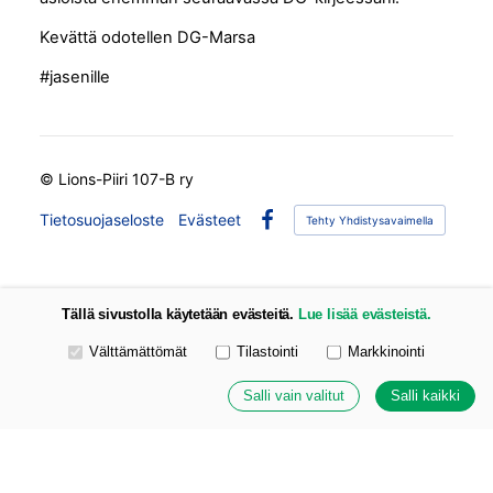
Kevättä odotellen DG-Marsa
#jasenille
©
Lions-Piiri 107-B ry
Tietosuojaseloste
Evästeet
Tehty Yhdistysavaimella
Facebook
Tällä sivustolla käytetään evästeitä.
Lue lisää evästeistä.
Valitse käytettävät evästeet
Välttämättömät
Tilastointi
Markkinointi
Salli vain valitut
Salli kaikki